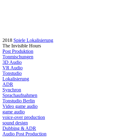
2018
Spiele Lokalisierung
The Invisible Hours
Post Produktion
Tonmischungen
3D Audio
VR Audio
Tonstudio
Lokalisierung
ADR
Synchron
Sprachaufnahmen
Tonstudio Berlin
Video game audio
game audio
voice-over production
sound design
Dubbing & ADR
Audio Post Production