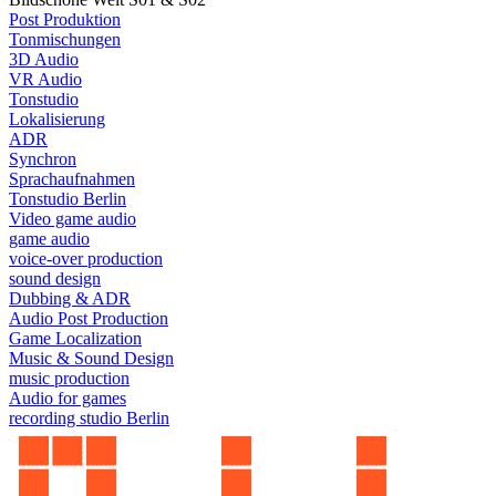
Post Produktion
Tonmischungen
3D Audio
VR Audio
Tonstudio
Lokalisierung
ADR
Synchron
Sprachaufnahmen
Tonstudio Berlin
Video game audio
game audio
voice-over production
sound design
Dubbing & ADR
Audio Post Production
Game Localization
Music & Sound Design
music production
Audio for games
recording studio Berlin