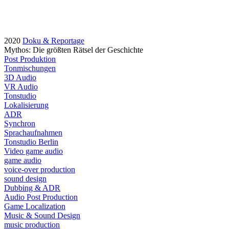
2020
Doku & Reportage
Mythos: Die größten Rätsel der Geschichte
Post Produktion
Tonmischungen
3D Audio
VR Audio
Tonstudio
Lokalisierung
ADR
Synchron
Sprachaufnahmen
Tonstudio Berlin
Video game audio
game audio
voice-over production
sound design
Dubbing & ADR
Audio Post Production
Game Localization
Music & Sound Design
music production